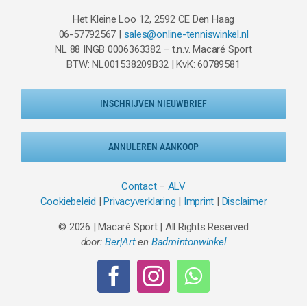
Het Kleine Loo 12, 2592 CE Den Haag
06-57792567 |
sales@online-tenniswinkel.nl
NL 88 INGB 0006363382 – t.n.v. Macaré Sport
BTW: NL001538209B32 | KvK: 60789581
INSCHRIJVEN NIEUWBRIEF
ANNULEREN AANKOOP
Contact
–
ALV
Cookiebeleid
|
Privacyverklaring
|
Imprint
|
Disclaimer
© 2026 | Macaré Sport | All Rights Reserved
door:
Ber|Art
en
Badmintonwinkel