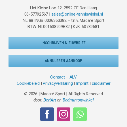
Het Kleine Loo 12, 2592 CE Den Haag
06-57792567 |
sales@online-tenniswinkel.nl
NL 88 INGB 0006363382 – t.n.v. Macaré Sport
BTW: NL001538209B32 | KvK: 60789581
INSCHRIJVEN NIEUWBRIEF
ANNULEREN AANKOOP
Contact
–
ALV
Cookiebeleid
|
Privacyverklaring
|
Imprint
|
Disclaimer
© 2026 | Macaré Sport | All Rights Reserved
door:
Ber|Art
en
Badmintonwinkel