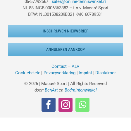
06-57792567 |
sales@online-tenniswinkel.nl
NL 88 INGB 0006363382 – t.n.v. Macaré Sport
BTW: NL001538209B32 | KvK: 60789581
INSCHRIJVEN NIEUWBRIEF
ANNULEREN AANKOOP
Contact
–
ALV
Cookiebeleid
|
Privacyverklaring
|
Imprint
|
Disclaimer
© 2026 | Macaré Sport | All Rights Reserved
door:
Ber|Art
en
Badmintonwinkel