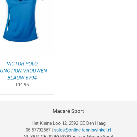
VICTOR POLO
FUNCTION VROUWEN
GINA
BLAUW 6794
€
14.95
Macaré Sport
Het Kleine Loo 12, 2592 CE Den Haag
06-57792567 |
sales@online-tenniswinkel.nl
NL 88 INGB 0006363382 – t.n.v. Macaré Sport