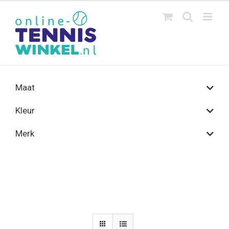
Ga
naar
inhoud
Maat
Kleur
Merk