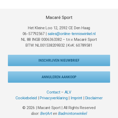
Macaré Sport
Het Kleine Loo 12, 2592 CE Den Haag
06-57792567 |
sales@online-tenniswinkel.nl
NL 88 INGB 0006363382 – t.n.v. Macaré Sport
BTW: NL001538209B32 | KvK: 60789581
INSCHRIJVEN NIEUWBRIEF
ANNULEREN AANKOOP
Contact
–
ALV
Cookiebeleid
|
Privacyverklaring
|
Imprint
|
Disclaimer
© 2026 | Macaré Sport | All Rights Reserved
door:
Ber|Art
en
Badmintonwinkel