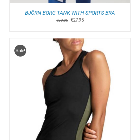
BJÖRN BORG TANK WITH SPORTS BRA
Oorspronkelijke
Huidige
€
27.95
€
39.95
prijs
prijs
was:
is:
€39.95.
€27.95.
Sale!