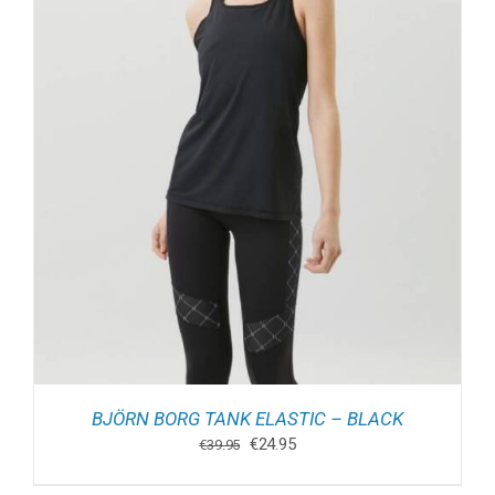
BJÖRN BORG TANK ELASTIC – BLACK
Oorspronkelijke
Huidige
€
24.95
€
39.95
prijs
prijs
was:
is: