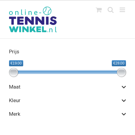
Ga
naar
inhoud
Prijs
€19.00
€28.00
Maat
Kleur
Merk