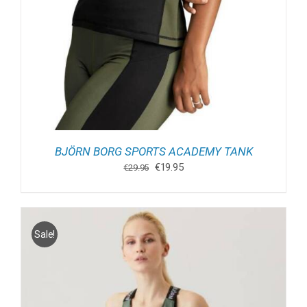
BJÖRN BORG SPORTS ACADEMY TANK
Oorspronkelijke
Huidige
€
19.95
€
29.95
prijs
prijs
was:
is:
€29.95.
€19.95.
Sale!