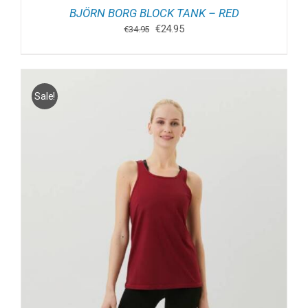
BJÖRN BORG BLOCK TANK – RED
Oorspronkelijke
Huidige
€
24.95
€
34.95
prijs
prijs
was:
is:
€34.95.
€24.95.
Sale!